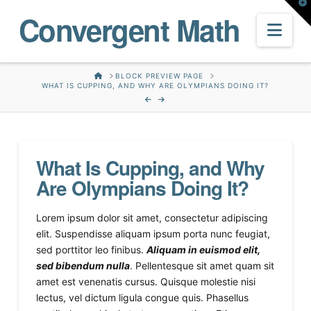
T
Convergent Math
t
W
Nav
HOME
BLOCK PREVIEW PAGE
WHAT IS CUPPING, AND WHY ARE OLYMPIANS DOING IT?
What Is Cupping, and Why
Are Olympians Doing It?
L
orem ipsum dolor sit amet, consectetur adipiscing
elit. Suspendisse aliquam ipsum porta nunc feugiat,
sed porttitor leo finibus.
Aliquam in euismod elit,
sed bibendum nulla
. Pellentesque sit amet quam sit
amet est venenatis cursus. Quisque molestie nisi
lectus, vel dictum ligula congue quis. Phasellus